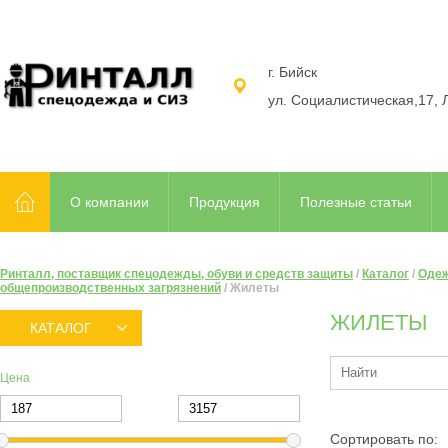
г. Бийск
ул. Социалистическая,17, 
О компании
Продукция
Полезные статьи
Ринталл, поставщик спецодежды, обуви и средств защиты
/
Каталог
/
Одеж
общепроизводственных загрязнений
/
Жилеты
ЖИЛЕТЫ
КАТАЛОГ
Цена
Сортировать по: